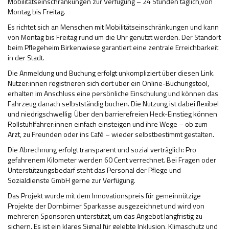
Mobilitätseinschränkungen zur Verfügung – 24 Stunden täglich,von
Montag bis Freitag.
Hilfsmittel und Heilbehelfe
Es richtet sich an Menschen mit Mobilitätseinschränkungen und kann
Kindheit und Jugend
von Montag bis Freitag rund um die Uhr genutzt werden. Der Standort
beim Pflegeheim Birkenwiese garantiert eine zentrale Erreichbarkeit
Selbsthilfe und Selbstvertretung
in der Stadt.
Die Anmeldung und Buchung erfolgt unkompliziert über diesen Link.
Pflege, Pflegende Angehörige
Nutzer:innen registrieren sich dort über ein Online-Buchungstool,
erhalten im Anschluss eine persönliche Einschulung und können das
Unterstützung, Beratung, Assistenz
Fahrzeug danach selbstständig buchen. Die Nutzung ist dabei flexibel
und niedrigschwellig: Über den barrierefreien Heck-Einstieg können
Wohnen
Rollstuhlfahrer:innen einfach einsteigen und ihre Wege – ob zum
Arzt, zu Freunden oder ins Café – wieder selbstbestimmt gestalten.
Die Abrechnung erfolgt transparent und sozial verträglich: Pro
gefahrenem Kilometer werden 60 Cent verrechnet. Bei Fragen oder
Unterstützungsbedarf steht das Personal der Pflege und
Sozialdienste GmbH gerne zur Verfügung.
Das Projekt wurde mit dem Innovationspreis für gemeinnützige
Projekte der Dornbirner Sparkasse ausgezeichnet und wird von
mehreren Sponsoren unterstützt, um das Angebot langfristig zu
sichern. Es ist ein klares Signal für gelebte Inklusion, Klimaschutz und