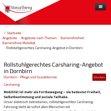
Home
Angebote
Startseite
/
Angebote
/
Angebote nach Themen
/
Barrierefreiheit
/
Anbieter
Angebote nach Themen
Barrierefreie Mobilität
/
Rollstuhlgerechtes Carsharing-Angebot in Dornbirn
Aktuelles
Angebote A-Z
Arbeit und Beschäftigung
Veranstaltungen
Barrierefreiheit
Rollstuhlgerechtes Carsharing-Angebot
Beihilfen, finanzielle Unterstützungen
in Dornbirn
Dornbirn - Pflege und Sozialdienste
Drucken
Freizeit
Carsharing
Gesetze und Verordnungen
Mobilität ist mehr als Fortbewegung – sie bedeutet Freiheit,
Selbstbestimmung und soziale Teilhabe.
Gesetzliche Vertretungen
Unser elektrisch betriebenes, rollstuhlgerechtes Carsharing-
Fahrzeug steht ab sofort allen Menschen mit
Gesundheitliche Rehabilitation